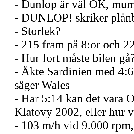
- Dunlop är väl OK, muml
- DUNLOP! skriker plån
- Storlek?
- 215 fram på 8:or och 22
- Hur fort måste bilen gå
- Åkte Sardinien med 4:6 
säger Wales
- Har 5:14 kan det vara O
Klatovy 2002, eller hur va
- 103 m/h vid 9.000 rpm,