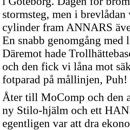
i Göteborg. Dagen för bro
stormsteg, men i brevlåda
cylinder fram ANNARS även
En snabb genomgång med lok
Däremot hade Trollhättebase
och den fick vi låna mot sä
fotparad på mållinjen, Puh!
Åter till MoComp och den al
ny Stilo-hjälm och ett HANS
egentligen var att dra ekono