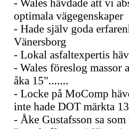
- Wales hävdade att vi abs
optimala vägegenskaper
- Hade själv goda erfarenh
Vänersborg
- Lokal asfaltexpertis hä
- Wales föreslog massor a
åka 15".......
- Locke på MoComp hävd
inte hade DOT märkta 13"
- Åke Gustafsson sa som va