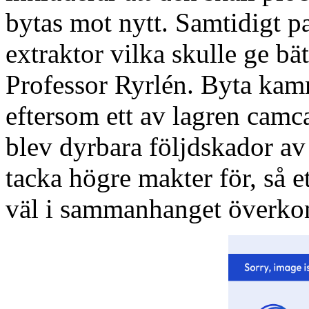
bytas mot nytt. Samtidigt p
extraktor vilka skulle ge bä
Professor Ryrlén. Byta kamm
eftersom ett av lagren camca
blev dyrbara följdskador av
tacka högre makter för, så e
väl i sammanhanget över