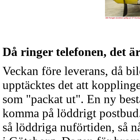
Då ringer telefonen, det ä
Veckan före leverans, då bil
upptäcktes det att koppling
som "packat ut". En ny best
komma på löddrigt postbud. 
så löddriga nuförtiden, så n