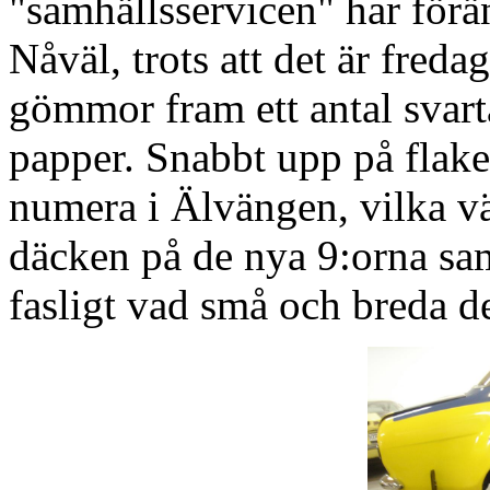
"samhällsservicen" har förä
Nåväl, trots att det är freda
gömmor fram ett antal svarta
papper. Snabbt upp på flak
numera i Älvängen, vilka vä
däcken på de nya 9:orna sa
fasligt vad små och breda de