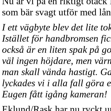
Nu är vi på en riktigt otäck 
som bär svagt utför med lå
I ett vägbyte blev det lite to
Istället för handbromsen fi
också är en liten spak på 
väl ingen höjdare, men vä
man skall vända hastigt. G
lyckades vi i alla fall göra
Eugen fått igång kameran!
Eklund/Rask har nu ryckt u