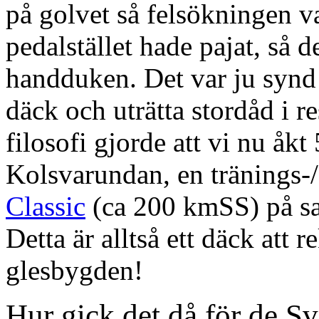
på golvet så felsökningen v
pedalstället hade pajat, så de
handduken. Det var ju synd 
däck och uträtta stordåd i r
filosofi gjorde att vi nu åkt
Kolsvarundan, en tränings-
Classic
(ca 200 kmSS) på s
Detta är alltså ett däck att
glesbygden!
Hur gick det då för de S