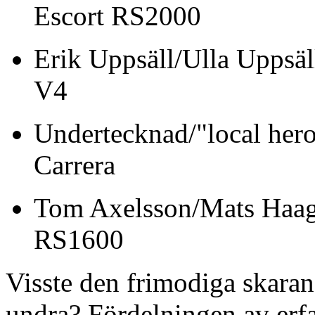
Escort RS2000
Erik Uppsäll/U
V4
Undertecknad/"local h
Carrera
Tom Axelsson/M
RS1600
Visste den frimodiga skara
undra? Fördelningen av erf