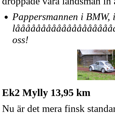
droppade våra landsmän in a
Pappersmannen i BMW, 
låååååååååååååååååååå
oss!
Ek2 Mylly 13,95 km
Nu är det mera finsk standa