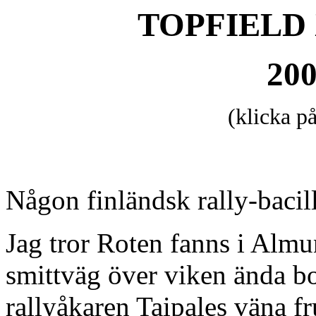
TOPFIELD X
200
(klicka p
Någon finländsk rally-bacill
Jag tror Roten fanns i Almu
smittväg över viken ända bo
rallyåkaren Taipales väna fru