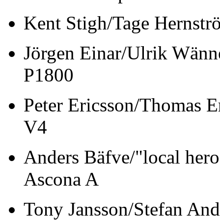
Kent Stigh/Tage
Jörgen Einar/Ulr
P1800
Peter Ericsson/Th
V4
Anders Bäfve/"local 
Ascona A
Tony Jansson/Ste