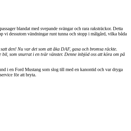
a passager blandat med svepande svängar och rara raksträckor. Detta
lapp vi dessutom vändningar runt tunna och stopp i målgård, vilka båda
Där satt den! Nu var det som att åka DAF, gasa och bromsa räckte.
 bil, som snurrat i en tvär vänster. Denne inbjöd oss att köra om på
lund i en Ford Mustang som slog till med en kanontid och var dryga
ervice för att bryta.