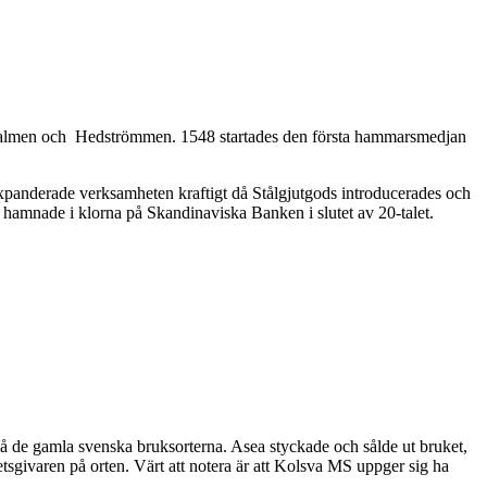
v malmen och Hedströmmen. 1548 startades den första hammarsmedjan
t, expanderade verksamheten kraftigt då Stålgjutgods introducerades och
 hamnade i klorna på Skandinaviska Banken i slutet av 20-talet.
 de gamla svenska bruksorterna. Asea styckade och sålde ut bruket,
sgivaren på orten. Värt att notera är att Kolsva MS uppger sig ha