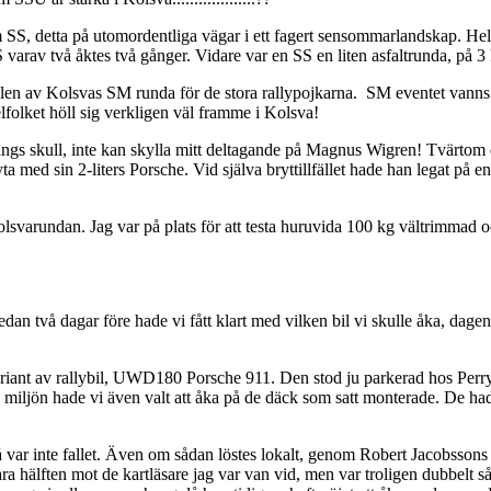
km SS, detta på utomordentliga vägar i ett fagert sensommarlandskap. H
S varav två åktes två gånger. Vidare var en SS en liten asfaltrunda, på 3
elen av Kolsvas SM runda för de stora rallypojkarna. SM eventet vanns f
olket höll sig verkligen väl framme i Kolsva!
gångs skull, inte kan skylla mitt deltagande på Magnus Wigren! Tvärto
yta med sin 2-liters Porsche. Vid själva bryttillfället hade han legat på
olsvarundan. Jag var på plats för att testa huruvida 100 kg vältrimmad oc
dan två dagar före hade vi fått klart med vilken bil vi skulle åka, dage
variant av rallybil, UWD180 Porsche 911. Den stod ju parkerad hos Perr
iljön hade vi även valt att åka på de däck som satt monterade. De hade
 var inte fallet. Även om sådan löstes lokalt, genom Robert Jacobssons 
ra hälften mot de kartläsare jag var van vid, men var troligen dubbelt så