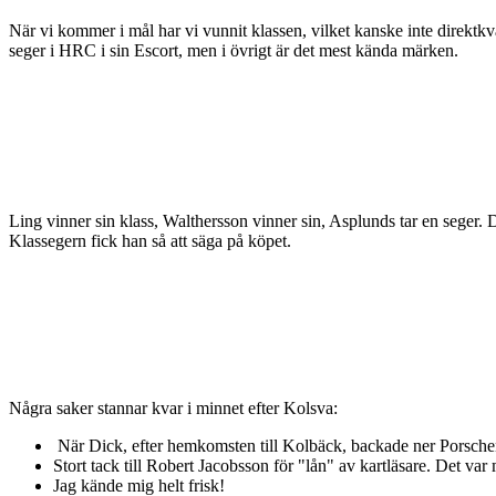
När vi kommer i mål har vi vunnit klassen, vilket kanske inte direktkva
seger i HRC i sin Escort, men i övrigt är det mest kända märken.
Ling vinner sin klass, Walthersson vinner sin, Asplunds tar en seger. 
Klassegern fick han så att säga på köpet.
Några saker stannar kvar i minnet efter Kolsva:
När Dick, efter hemkomsten till Kolbäck, backade ner Porschen frå
Stort tack till Robert Jacobsson för "lån" av kartläsare. Det var
Jag kände mig helt frisk!