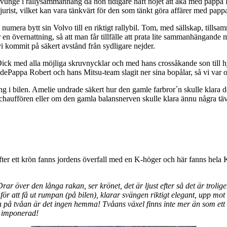
n duvunge i rallysammanhang då hon tidigare haft nöjet att åka med pappa 
rist, vilket kan vara tänkvärt för den som tänkt göra affärer med pappa 
 numera bytt sin Volvo till en riktigt rallybil. Tom, med sällskap, til
n övernattning, så att man får tillfälle att prata lite sammanhängande me
i kommit på säkert avstånd från sydligare nejder.
ck med alla möjliga skruvnycklar och med hans crossåkande son till hjä
adePappa Robert och hans Mitsu-team slagit ner sina bopålar, så vi var o
ng i bilen. Amelie undrade säkert hur den gamle farbror´n skulle klara 
r chauffören eller om den gamla balansnerven skulle klara ännu några t
Efter ett krön fanns jordens överfall med en K-höger och här fanns hel
. Drar över den långa rakan, ser krönet, det är ljust efter så det är trol
r att få ut rumpan (på bilen), klarar svängen riktigt elegant, upp mot s
in på tvåan är det ingen hemma! Tvåans växel finns inte mer än som ett lj
e imponerad!