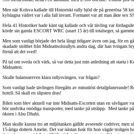
Men när Kolsva kallade till Historiskt rally bjöd de på generösa 58 
kylslagna vädret var i alla fall invant. Formatet var att man åkte sex S
Hela 41 Historiker hade känt sig kallade och vår tävling var lördagsd
körde sin gamla ESCORT WRC (snart 15 år) till totalseger, så gammelf
Men som vanligt började det hela långt tidigare även om jag, för en 
skadade stolthet från Midnattsolsrallyts andra dag, där han tvingats br
förstå att det sved!
På tal om sveda och värk, så var detta just min anledning att starta i K
Midnatten.
Skulle balansnerven klara rallysvängen, var frågan?
Som vanligt hade tävlingen föregåtts av minutiöst detaljplanerande! Re
hotell. Så skall en slipsten dras!
Bilen som blev aktuell var inte Midnatts-Escorten utan en sävligare 
bör undvika onödiga transporter, med tanke på utsläpp. Med tanke på m
öknen i Abu Dhabi.
Man skulle kunna tro att miljötanken gällde avseende codriver, men så
15-åriga dottern Amelie. Det var nästan fusk för hon vägde troligen ba