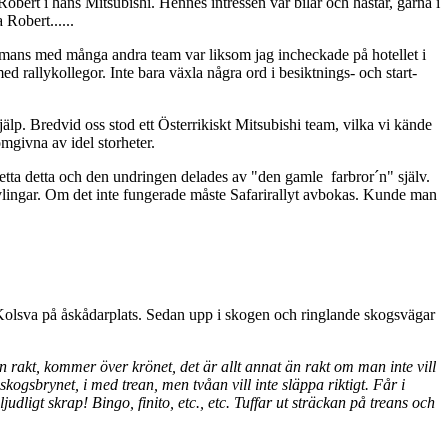
Robert i hans Mitsubishi. Hennes intressen var bilar och hästar, gärna i
Robert......
lsammans med många andra team var liksom jag incheckade på hotellet i
d rallykollegor. Inte bara växla några ord i besiktnings- och start-
lp. Bredvid oss stod ett Österrikiskt Mitsubishi team, vilka vi kände
mgivna av idel storheter.
detta detta och den undringen delades av "den gamle farbror´n" själv.
ävlingar. Om det inte fungerade måste Safarirallyt avbokas. Kunde man
a Kolsva på åskådarplats. Sedan upp i skogen och ringlande skogsvägar
igen rakt, kommer över krönet, det är allt annat än rakt om man inte vill
kogsbrynet, i med trean, men tvåan vill inte släppa riktigt. Får i
udligt skrap! Bingo, finito, etc., etc. Tuffar ut sträckan på treans och