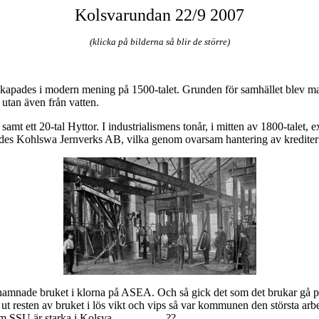
Kolsvarundan 22/9 2007
(klicka på bilderna så blir de större)
ch skapades i modern mening på 1500-talet. Grunden för samhället ble
 utan även från vatten.
or samt ett 20-tal Hyttor. I industrialismens tonår, i mitten av 1800-tale
ldades Kohlswa Jernverks AB, vilka genom ovarsam hantering av krediter
amnade bruket i klorna på ASEA. Och så gick det som det brukar gå på
resten av bruket i lös vikt och vips så var kommunen den största arbet
U är starka i Kolsva...................??