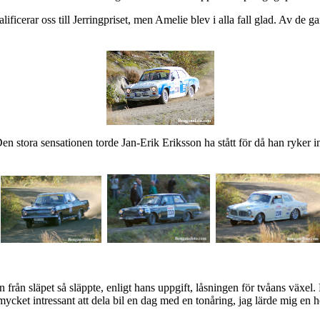
lificerar oss till Jerringpriset, men Amelie blev i alla fall glad. Av de 
Den stora sensationen torde Jan-Erik Eriksson ha stått för då han ryker 
n släpet så släppte, enligt hans uppgift, låsningen för tvåans växel. En 
 mycket intressant att dela bil en dag med en tonåring, jag lärde mig en h