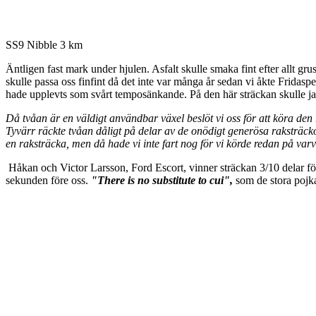
SS9 Nibble 3 km
Äntligen fast mark under hjulen. Asfalt skulle smaka fint efter allt 
skulle passa oss finfint då det inte var många år sedan vi åkte Fridas
hade upplevts som svårt temposänkande. På den här sträckan skulle jag
Då tvåan är en väldigt användbar växel beslöt vi oss för att köra den 
Tyvärr räckte tvåan dåligt på delar av de onödigt generösa raksträcko
en raksträcka, men då hade vi inte fart nog för vi körde redan på varv
Håkan och Victor Larsson, Ford Escort, vinner sträckan 3/10 delar fö
sekunden före oss.
"There is no substitute to cui",
som de stora pojkar