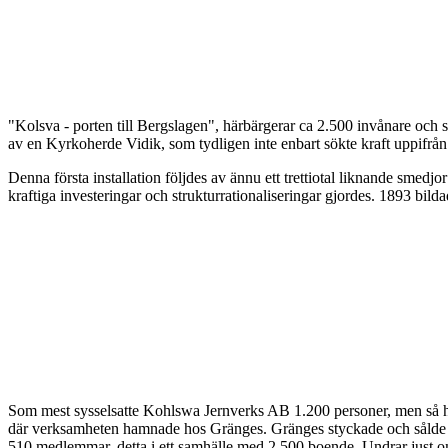
"Kolsva - porten till Bergslagen", härbärgerar ca 2.500 invånare o
av en Kyrkoherde Vidik, som tydligen inte enbart sökte kraft uppifrån
Denna första installation följdes av ännu ett trettiotal liknande smedj
kraftiga investeringar och strukturrationaliseringar gjordes. 1893 bi
Som mest sysselsatte Kohlswa Jernverks AB 1.200 personer, men så h
där verksamheten hamnade hos Gränges. Gränges styckade och sålde ut 
510 medlemmar, detta i ett samhälle med 2.500 boende. Undrar just om SS