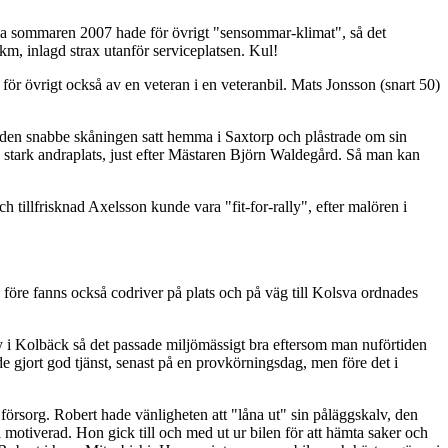
ela sommaren 2007 hade för övrigt "sensommar-klimat", så det
 km, inlagd strax utanför serviceplatsen. Kul!
ör övrigt också av en veteran i en veteranbil. Mats Jonsson (snart 50)
m den snabbe skåningen satt hemma i Saxtorp och plåstrade om sin
 en stark andraplats, just efter Mästaren Björn Waldegård. Så man kan
h tillfrisknad Axelsson kunde vara "fit-for-rally", efter malören i
n före fanns också codriver på plats och på väg till Kolsva ordnades
y i Kolbäck så det passade miljömässigt bra eftersom man nuförtiden
 gjort god tjänst, senast på en provkörningsdag, men före det i
försorg. Robert hade vänligheten att "låna ut" sin påläggskalv, den
 motiverad. Hon gick till och med ut ur bilen för att hämta saker och