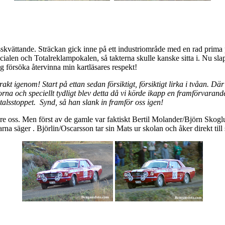
grusskvättande. Sträckan gick inne på ett industriområde med en rad prim
pecialen och Totalreklampokalen, så takterna skulle kanske sitta i. Nu s
 försöka återvinna min kartläsares respekt!
rakt igenom! Start på ettan sedan försiktigt, försiktigt lirka i tvåan. 
rna och speciellt tydligt blev detta då vi körde ikapp en framförvarande
talsstoppet. Synd, så han slank in framför oss igen!
re oss. Men först av de gamle var faktiskt Bertil Molander/Björn Skog
na säger . Björlin/Oscarsson tar sin Mats ur skolan och åker direkt till s