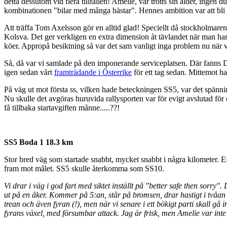
detta dessutom vid flera tillfällen! Amelie, var trotts sin ålder, inge
kombinationen "bilar med många hästar". Hennes ambition var att bli ju
Att träffa Tom Axelsson gör en alltid glad! Speciellt då stockholmaren
Kolsva. Det ger verkligen en extra dimension åt tävlandet när man har e
köer. Appropå besiktning så var det sam vanligt inga problem nu när v
Så, då var vi samlade på den imponerande serviceplatsen. Där fanns Di
igen sedan vårt
framträdande i Österrike
för ett tag sedan. Mittemot h
På väg ut mot första ss, vilken hade beteckningen SS5, var det spänni
Nu skulle det avgöras huruvida rallysporten var för evigt avslutad fö
få tillbaka startavgiften månne.....??!
SS5 Boda 1 18.3 km
Stor bred väg som startade snabbt, mycket snabbt i några kilometer. 
fram mot målet. SS5 skulle återkomma som SS10.
Vi drar i väg i god fart med siktet inställt på "better safe then sorry"
ut på en åker. Kommer på 5:an, står på bromsen, drar hastigt i tvåan fö
trean och även fyran (!), men när vi senare i ett bökigt parti skall gå 
fyrans växel, med försumbar attack. Jag är frisk, men Amelie var int