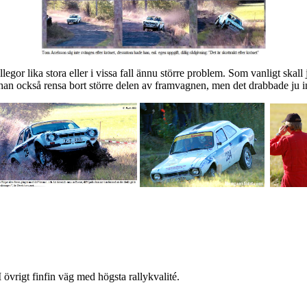
or lika stora eller i vissa fall ännu större problem. Som vanligt ska
n också rensa bort större delen av framvagnen, men det drabbade ju ingen 
övrigt finfin väg med högsta rallykvalité.