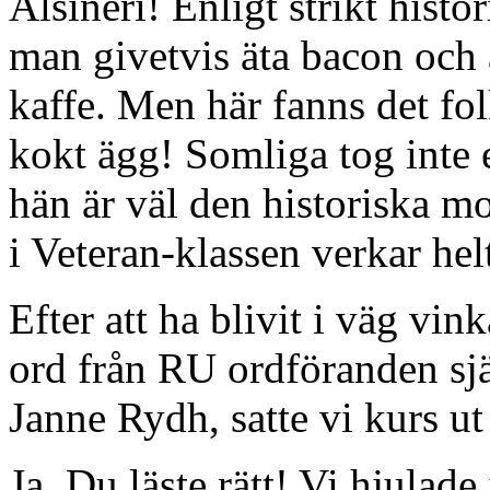
Alsineri! Enligt strikt his
man givetvis äta bacon och 
kaffe. Men här fanns det fol
kokt ägg! Somliga tog inte 
hän är väl den historiska m
i Veteran-klassen verkar hel
Efter att ha blivit i väg vi
ord från RU ordföranden sj
Janne Rydh, satte vi kurs ut
Ja, Du läste rätt! Vi hjulade