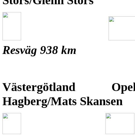
Stors/Glenn Stors
Resväg 938 km
Västergötland Ope
Hagberg/Mats Skan