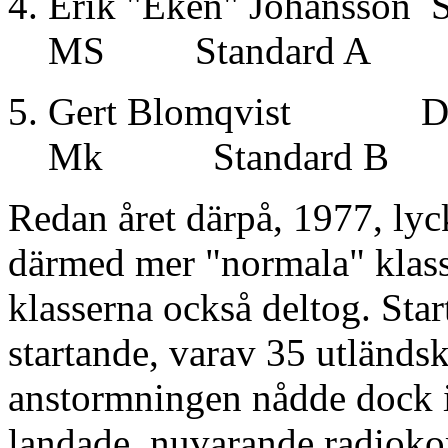
Erik "Eken" Johans
MS Standard A
Gert Blomqvist D
Mk Standard B
Redan året därpå, 1977, ly
därmed mer "normala" klas
klasserna också deltog. Start
startande, varav 35 utländs
anstormningen nådde dock in
landade, nuvarande radioko