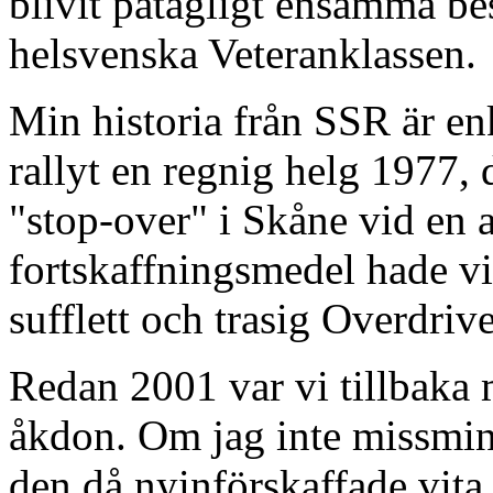
blivit påtagligt ensamma bes
helsvenska Veteranklassen.
Min historia från SSR är enk
rallyt en regnig helg 1977, 
"stop-over" i Skåne vid en a
fortskaffningsmedel hade 
sufflett och trasig Overdriv
Redan 2001 var vi tillbaka 
åkdon. Om jag inte missminn
den då nyinförskaffade vit