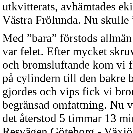
utkvitterats, avhämtades eki
Västra Frölunda. Nu skulle 
Med ”bara” förstods allmän 
var felet. Efter mycket skr
och bromsluftande kom vi fra
på cylindern till den bakre 
gjordes och vips fick vi br
begränsad omfattning. Nu v
det återstod 5 timmar 13 min
Resvägen Göteborg - Växjö 