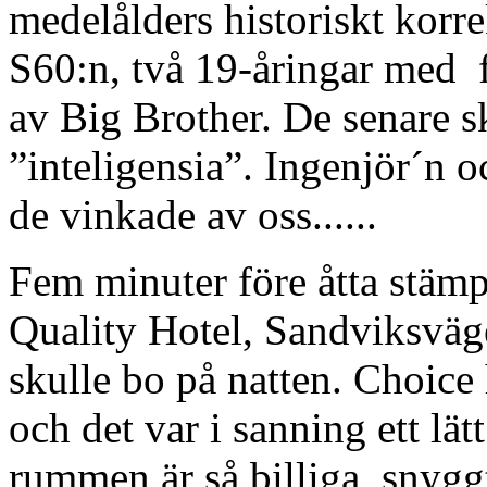
medelålders historiskt korr
S60:n, två 19-åringar med
av Big Brother. De senare sk
”inteligensia”. Ingenjör´n o
de vinkade av oss......
Fem minuter före åtta stämpl
Quality Hotel, Sandviksväge
skulle bo på natten. Choice 
och det var i sanning ett lät
rummen är så billiga, snygg