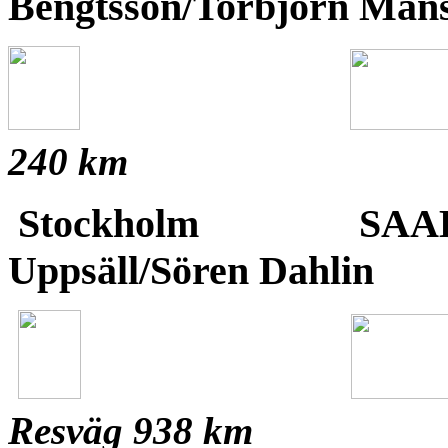
Bengtsson/Torbjörn M
240 km
Stockholm
SAA
Uppsäll/Sören Dahl
Resväg 938 km