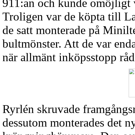
911:an och kunde omöjligt 
Troligen var de köpta till L
de satt monterade på Minilt
bultmönster. Att de var enda
när allmänt inköpsstopp råd
Ryrlén skruvade framgångsr
dessutom monterades det ny