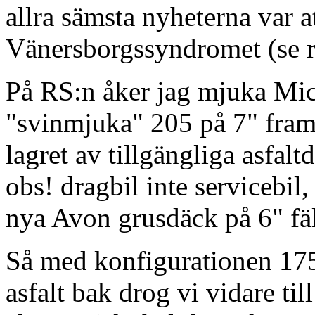
allra sämsta nyheterna var at
Vänersborgssyndromet (se r
På RS:n åker jag mjuka Mic
"svinmjuka" 205 på 7" fram.
lagret av tillgängliga asfalt
obs! dragbil inte servicebil
nya Avon grusdäck på 6" fä
Så med konfigurationen 17
asfalt bak drog vi vidare til