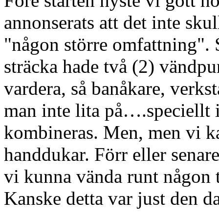
Före starten hyste vi gott 
annonserats att det inte sk
"någon större omfattning". S
sträcka hade två (2) vändpu
vardera, så banåkare, verks
man inte lita på….speciellt 
kombineras. Men, men vi kas
handdukar. Förr eller senare
vi kunna vända runt någon 
Kanske detta var just den da