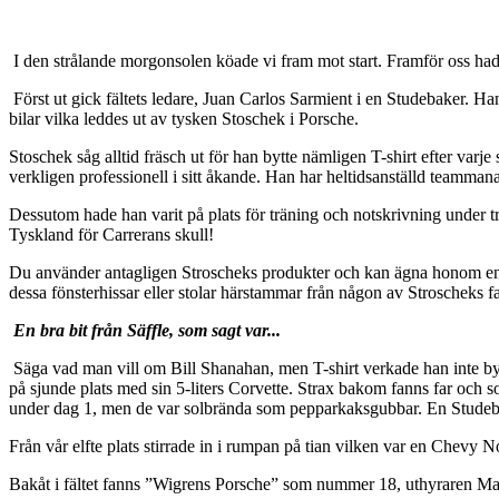
I den strålande morgonsolen köade vi fram mot start. Framför oss had
Först ut gick fältets ledare, Juan Carlos Sarmient i en Studebaker. H
bilar vilka leddes ut av tysken Stoschek i Porsche.
Stoschek såg alltid fräsch ut för han bytte nämligen T-shirt efter var
verkligen professionell i sitt åkande. Han har heltidsanställd teamman
Dessutom hade han varit på plats för träning och notskrivning under tr
Tyskland för Carrerans skull!
Du använder antagligen Stroscheks produkter och kan ägna honom en tanke
dessa fönsterhissar eller stolar härstammar från någon av Stroscheks f
En bra bit från Säffle, som sagt var...
Säga vad man vill om Bill Shanahan, men T-shirt verkade han inte byta 
på sjunde plats med sin 5-liters Corvette. Strax bakom fanns far och 
under dag 1, men de var solbrända som pepparkaksgubbar. En Studebak
Från vår elfte plats stirrade in i rumpan på tian vilken var en Chevy
Bakåt i fältet fanns ”Wigrens Porsche” som nummer 18, uthyraren M