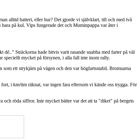
n alltid batteri, eller hur? Det gjorde vi självklart, till och med två
vi bara på kul. Vips fungerade det och Muminpappa var åter i
t dé..” Sträckorna hade bitvis varit rasande snabba med farter på väl
 speciellt mycket på försynen, i alla fall inte inom rally.
en som ett strykjärn på vägen och den var högfartsstabil. Bromsarna
 fort, i km/tim räknat, var ingen fara eftersom vi kände oss trygga. För
h röda siffror. Inte mycket bättre var det att ta "diket" på bergets