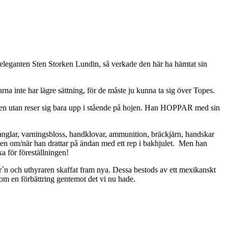
 eleganten Sten Storken Lundin, så verkade den här ha hämtat sin
rna inte har lägre sättning, för de måste ju kunna ta sig över Topes.
kten utan reser sig bara upp i stående på hojen. Han HOPPAR med sin
anglar, varningsbloss, handklovar, ammunition, bräckjärn, handskar
llen om/när han drattar på ändan med ett rep i bakhjulet.
Men han
a för föreställningen!
n och uthyraren skaffat fram nya. Dessa bestods av ett mexikanskt
om en förbättring gentemot det vi nu hade.