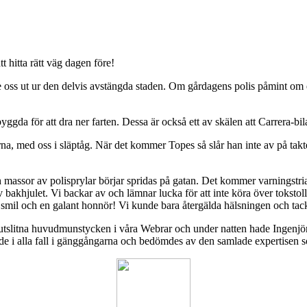
 hitta rätt väg dagen före!
de oss ut ur den delvis avstängda staden. Om gårdagens polis påmint om
ggda för att dra ner farten. Dessa är också ett av skälen att Carrera-bila
na, med oss i släptåg. När det kommer Topes så slår han inte av på ta
h massor av polisprylar börjar spridas på gatan. Det kommer varningstri
 av bakhjulet. Vi backar av och lämnar lucka för att inte köra över toksto
t smil och en galant honnör! Vi kunde bara återgälda hälsningen och tack
slitna huvudmunstycken i våra Webrar och under natten hade Ingenjör´
e i alla fall i gänggångarna och bedömdes av den samlade expertisen s