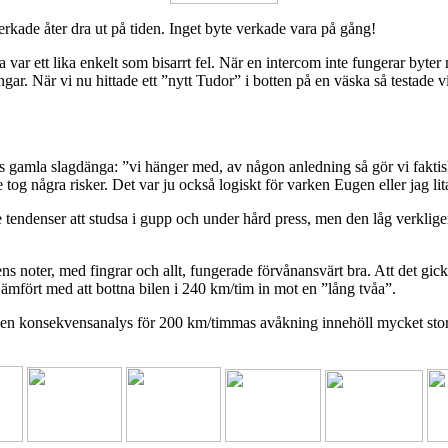
kade åter dra ut på tiden. Inget byte verkade vara på gång!
var ett lika enkelt som bisarrt fel. När en intercom inte fungerar byter ma
gar. När vi nu hittade ett ”nytt Tudor” i botten på en väska så testade 
s gamla slagdänga: ”vi hänger med, av någon anledning så gör vi faktisk
tog några risker. Det var ju också logiskt för varken Eugen eller jag litar
e tendenser att studsa i gupp och under hård press, men den låg verklig
s noter, med fingrar och allt, fungerade förvånansvärt bra. Att det gick
jämfört med att bottna bilen i 240 km/tim in mot en ”lång tvåa”.
en konsekvensanalys för 200 km/timmas avåkning innehöll mycket stora oc