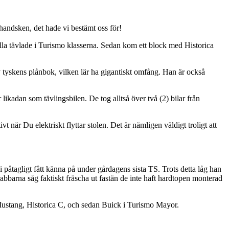
handsken, det hade vi bestämt oss för!
Alla tävlade i Turismo klasserna. Sedan kom ett block med Historica
av tyskens plånbok, vilken lär ha gigantiskt omfång. Han är också
ikadan som tävlingsbilen. De tog alltså över två (2) bilar från
när Du elektriskt flyttar stolen. Det är nämligen väldigt troligt att
 påtagligt fått känna på under gårdagens sista TS. Trots detta låg han
bbarna såg faktiskt fräscha ut fastän de inte haft hardtopen monterad
n Mustang, Historica C, och sedan Buick i Turismo Mayor.