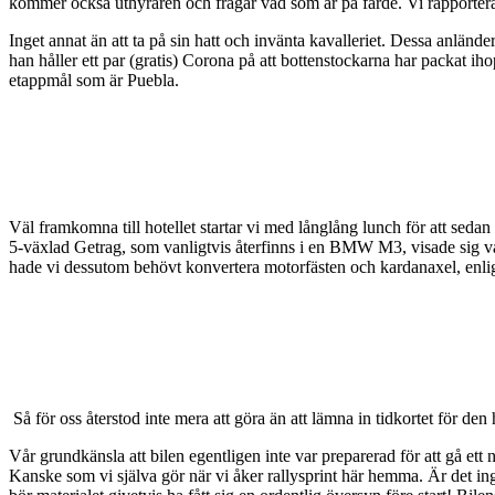
kommer också uthyraren och frågar vad som är på färde. Vi rapporterar
Inget annat än att ta på sin hatt och invänta kavalleriet. Dessa anlän
han håller ett par (gratis) Corona på att bottenstockarna har packat iho
etappmål som är Puebla.
Väl framkomna till hotellet startar vi med långlång lunch för att sedan
5-växlad Getrag, som vanligtvis återfinns i en BMW M3, visade sig var
hade vi dessutom behövt konvertera motorfästen och kardanaxel, enlig
Så för oss återstod inte mera att göra än att lämna in tidkortet för de
Vår grundkänsla att bilen egentligen inte var preparerad för att gå et
Kanske som vi själva gör när vi åker rallysprint här hemma. Är det inge