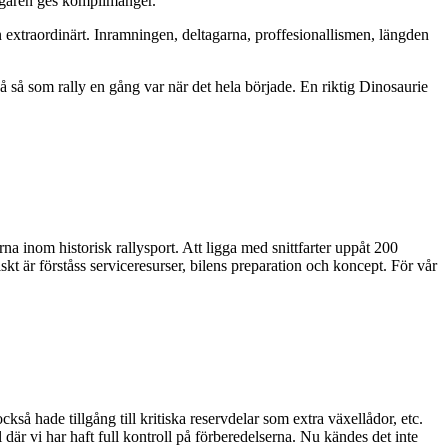
byggaren ges komplimanger.
 extraordinärt. Inramningen, deltagarna, proffesionallismen, längden
så så som rally en gång var när det hela började. En riktig Dinosaurie
rna inom historisk rallysport. Att ligga med snittfarter uppåt 200
t är förståss serviceresurser, bilens preparation och koncept. För vår
ckså hade tillgång till kritiska reservdelar som extra växellådor, etc.
l där vi har haft full kontroll på förberedelserna. Nu kändes det inte