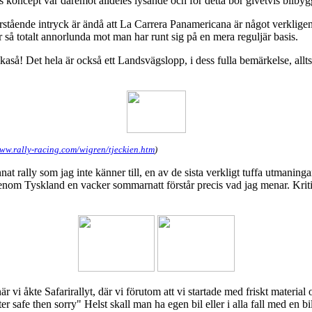
lens koncept var däremot alldeles lysande och för detta bör givetvis bil
stående intryck är ändå att
La Carrera
Panamericana
är något verkligen
är så totalt annorlunda mot man har runt sig på en mera reguljär basis.
ikaså! Det hela är också ett Landsvägslopp, i dess fulla bemärkelse, allt
www.rally-racing.com/wigren/tjeckien.htm
)
t rally som jag inte känner till, en av de sista verkligt tuffa utmaninga
nom Tyskland en vacker sommarnatt förstår precis vad jag menar. Kritisk
vi åkte Safarirallyt, där vi förutom att vi startade med friskt material o
r safe then sorry" Helst skall man ha egen bil eller i alla fall med en bi