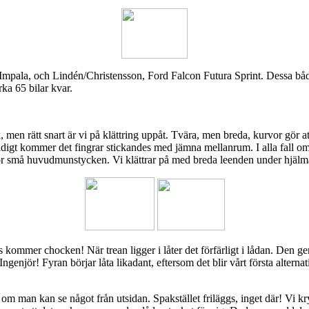
mpala, och Lindén/Christensson, Ford Falcon Futura Sprint. Dessa båda
ka 65 bilar kvar.
 men rätt snart är vi på klättring uppåt. Tvära, men breda, kurvor gör att
t kommer det fingrar stickandes med jämna mellanrum. I alla fall om mar
s för små huvudmunstycken. Vi klättrar på med breda leenden under hjälm
 kommer chocken! När trean ligger i låter det förfärligt i lådan. Den ger 
ngenjör! Fyran börjar låta likadant, eftersom det blir vårt första altern
tt se om man kan se något från utsidan. Spakstället friläggs, inget där! Vi 