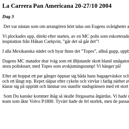
La Carrera
Pan
Americana 20-27/10 2004
Dag 3
Det var nästan som om arrangören hört talas om Eugens svårigheter att
Vi plockades upp, direkt efter starten, av en MC polis som eskortera
inspiration från Håkan Carlqvist, ”går det så går det”!
I alla Mexikanska städer och byar finns det ”Topes”, alltså gupp, uppby
Dagens MC matador drar iväg som ett illtjutande skott bland smågator
stora polisknarr, med Topes som avskjutningsramp! Vi hänger på!
Efter att hoppat ett par gånger öppnar sig båda hans bagageväskor oc
och ett långt rep. Repet släpar efter cykeln och virvlar i farlig närhet
klarar sig på upprätt och lämnar oss utanför stadsgränsen med ett stor
Som Du kanske kommer ihåg så skulle förgasarna åtgärdas. Vi hade ut
team som åkte Volvo P1800. Tyvärr hade de fel storlek, men de passad