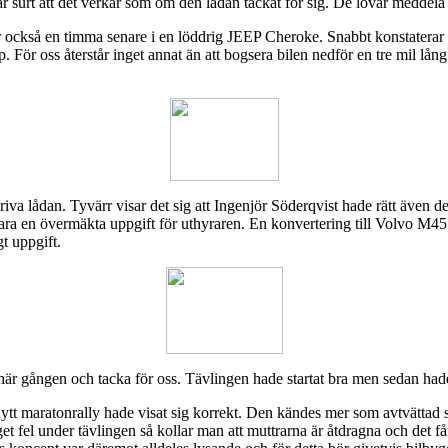
 surt att det verkar som om den lådan tackat för sig. De lovar meddela s
der också en timma senare i en löddrig JEEP Cheroke. Snabbt konstaterar 
p.
För oss återstår inget annat än att bogsera bilen nedför en tre mil lång 
 riva lådan. Tyvärr visar det sig att Ingenjör Söderqvist hade rätt även
a en övermäkta uppgift för uthyraren. En konvertering till Volvo M45 l
t uppgift.
n här gången och tacka för oss. Tävlingen hade startat bra men sedan hade
t nytt maratonrally hade visat sig korrekt. Den kändes mer som avtvättad
t fel under tävlingen så kollar man att muttrarna är åtdragna och det får 