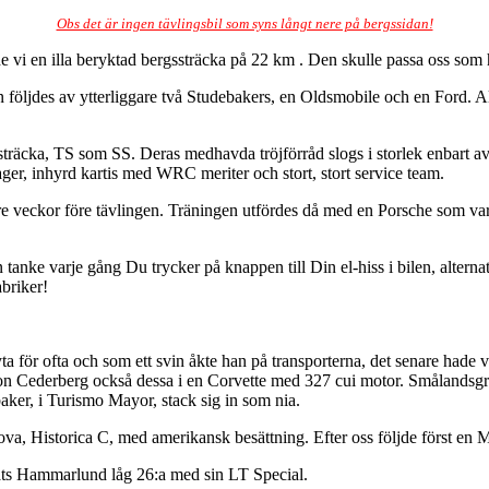
Obs det är ingen tävlingsbil som syns långt nere på bergssidan!
e vi en illa beryktad bergssträcka på
22 km
. Den skulle passa oss som 
an följdes av ytterliggare två Studebakers, en Oldsmobile och en Ford. 
je sträcka, TS som SS. Deras medhavda tröjförråd slogs i storlek enbart 
ager, inhyrd kartis med WRC meriter och stort, stort service team.
e veckor före tävlingen. Träningen utfördes då med en Porsche som var l
 varje gång Du trycker på knappen till Din el-hiss i bilen, alternativt 
abriker!
för ofta och som ett svin åkte han på transporterna, det senare hade vi
son Cederberg också dessa i en Corvette med 327 cui motor. Smålandsgra
er, i Turismo Mayor, stack sig in som nia.
 Nova, Historica C, med amerikansk besättning. Efter oss följde först e
ats Hammarlund låg 26:a med sin LT Special.