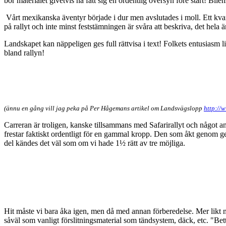
bör materialet givetvis ha fått sig en ordentlig översyn före start! Bi
Vårt mexikanska äventyr började i dur men avslutades i moll. Ett kvar
på rallyt och inte minst feststämningen är svåra att beskriva, det hela 
Landskapet kan näppeligen ges full rättvisa i text! Folkets entusiasm l
bland rallyn!
(ännu en gång vill jag peka på Per Hågemans artikel om Landsvägslopp
http://
Carreran är troligen, kanske tillsammans med Safarirallyt och något anna
frestar faktiskt ordentligt för en gammal kropp. Den som åkt genom ge
del kändes det väl som om vi hade 1½ rätt av tre möjliga.
Hit måste vi bara åka igen, men då med annan förberedelse. Mer likt när 
såväl som vanligt förslitningsmaterial som tändsystem, däck, etc. "Bette