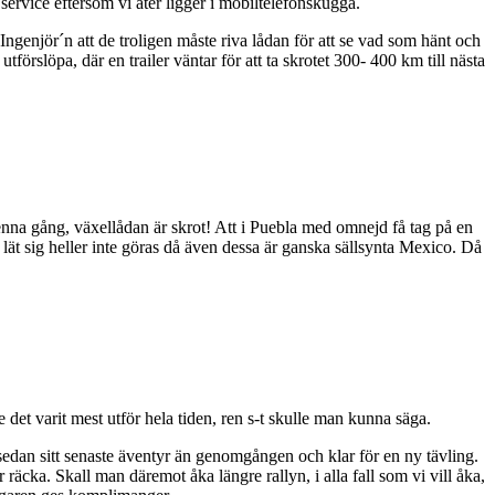
ervice eftersom vi åter ligger i mobiltelefonskugga.
Ingenjör´n att de troligen måste riva lådan för att se vad som hänt och
utförslöpa, där en trailer väntar för att ta skrotet 300-
400 km
till nästa
 denna gång, växellådan är skrot! Att i Puebla med omnejd få tag på en
ät sig heller inte göras då även dessa är ganska sällsynta Mexico. Då
 det varit mest utför hela tiden, ren s-t skulle man kunna säga.
 sedan sitt senaste äventyr än genomgången och klar för en ny tävling.
räcka. Skall man däremot åka längre rallyn, i alla fall som vi vill åka,