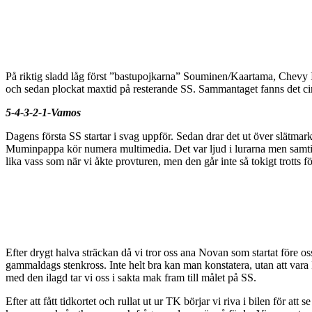
På riktig sladd låg först ”bastupojkarna” Souminen/Kaartama, Chevy I
och sedan plockat maxtid på resterande SS. Sammantaget fanns det cir
5-4-3-2-1-Vamos
Dagens första SS startar i svag uppför. Sedan drar det ut över slätmark,
Muminpappa kör numera multimedia. Det var ljud i lurarna men samtidig
lika vass som när vi åkte provturen, men den går inte så tokigt trott
Efter drygt halva sträckan då vi tror oss ana Novan som startat före oss
gammaldags stenkross. Inte helt bra kan man konstatera, utan att vara I
med den ilagd tar vi oss i sakta mak fram till målet på SS.
Efter att fått tidkortet och rullat ut ur TK börjar vi riva i bilen för a