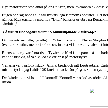
Nya motorfästen stod ännu på önskelistan, men leveransen av dessa ver
Eugen och jag hade i alla fall lyckats laga intercom apparaten. Det hela 
gånger, båda gångerna med nya ”lokal” batterier ur obrutna förpacknin
sändning!
På väg ut mot dagens första SS sammanfattade vi vårt läge!
Det var inte sååå illa, egentligen! Vi kände oss som i Nacka Skoglund
över 200 km/tim, men det störde oss inte då vi kände att vi absolut inte 
Bilens koncept var fantastiskt. Tyvärr lite hård i dämparna så den had
var helt utsökta, så vad vi led av var brist på motorstyrka.
Vägarna var i sagolikt skick! Jämna, breda och rätt förutsägbara. Eugen
min del tyckte jag Lahtis 150 km/tim, backkrön på grus var en rysare 
Det kändes som vi hade full kontroll! Kontroll var också av nöden då 
utsida.