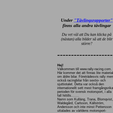
Under
"Tävlingsrapporter"
finns alla andra tävlingar
Du vet väl att Du kan klicka på
(nästan) alla bilder så att de blir
större?
------------------
--
Hej!
Välkommen till www.rally-racing.com.
Här kommer det att finnas lite materia
om äldre bilar. Företrädesvis rally men
också racingbilar från sextio- och
sjuttiotalet. Detta var också den
internationellt sett mest framgångsrik
perioden för svensk motorsport, i alla
fall hittills........
Namn som Kulläng, Trana, Blomqvist,
Waldegård, Carlsson, Källström,
Andersson och inte minst Pettersson
uttalades av världens motorsport-