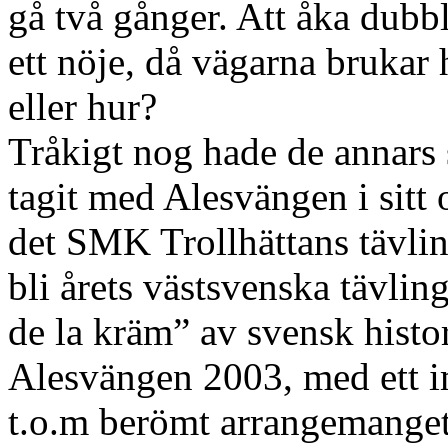
gå två gånger. Att åka dubb
ett nöje, då vägarna brukar h
eller hur?
Tråkigt nog hade de annars 
tagit med Alesvängen i sitt o
det SMK Trollhättans tävlin
bli årets västsvenska tävli
de la kräm” av svensk histor
Alesvängen 2003, med ett im
t.o.m berömt arrangemanget