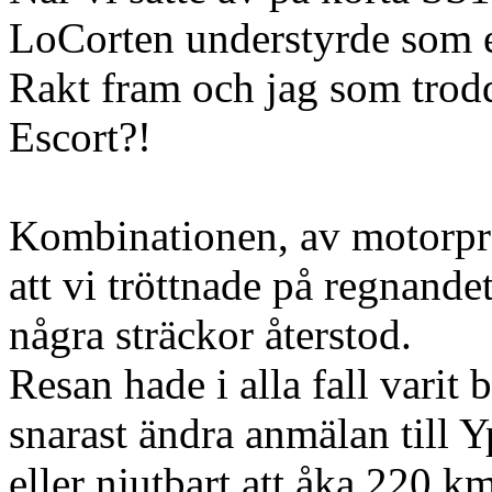
LoCorten understyrde som
Rakt fram och jag som trodd
Escort?!
Kombinationen, av motorpr
att vi tröttnade på regnande
några sträckor återstod.
Resan hade i alla fall varit 
snarast ändra anmälan till Y
eller njutbart att åka 220 k