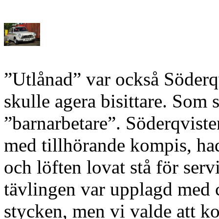
”Utlånad” var också Söderq
skulle agera bisittare. Som 
”barnarbetare”. Söderqviste
med tillhörande kompis, had
och löften lovat stå för serv
tävlingen var upplagd med ce
stycken, men vi valde att ko