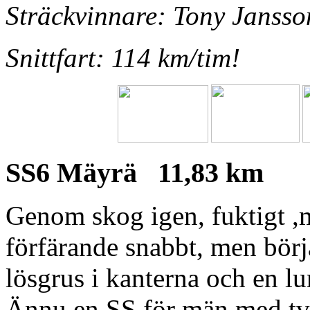
Sträckvinnare: Tony Jansso
Snittfart: 114 km/tim!
SS6 Mäyrä 11,83 km
Genom skog igen, fuktigt ,m
förfärande snabbt, men börja
lösgrus i kanterna och en lu
Ännu en SS för män med två