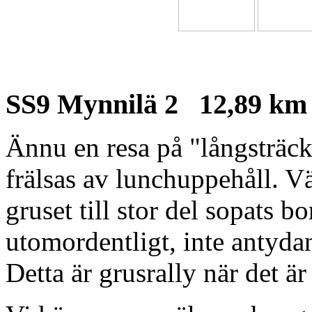
SS9 Mynnilä 2 12,89 km
Ännu en resa på "långsträcka
frälsas av lunchuppehåll. Vä
gruset till stor del sopats bo
utomordentligt, inte antydan 
Detta är grusrally när det ä