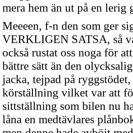
mera hem än ut på en lerig 
Meeeen, f-n den som ger sig
VERKLIGEN SATSA, så var i
också rustat oss noga för a
bättre sätt än den olycksal
jacka, tejpad på ryggstödet,
körställning vilket var att 
sittställning som bilen nu h
låna en medtävlares plånbok 
men denne hade avböjt med 