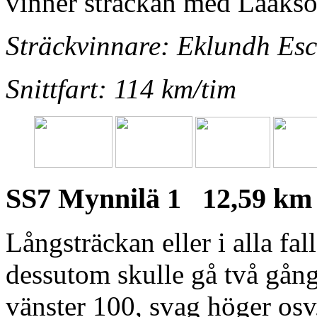
vinner sträckan med Laakso
Sträckvinnare: Eklundh Es
Snittfart: 114 km/tim
SS7 Mynnilä 1 12,59 k
Långsträckan eller i alla fal
dessutom skulle gå två gång
vänster 100, svag höger osv