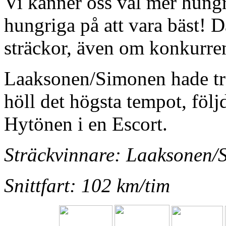
Vi känner oss väl mer hungr
hungriga på att vara bäst! D
sträckor, även om konkurren
Laaksonen/Simonen hade tro
höll det högsta tempot, föl
Hytönen i en Escort.
Sträckvinnare: Laaksonen/
Snittfart: 102 km/tim