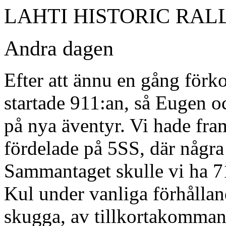
LAHTI HISTORIC RALLY
Andra dagen
Efter att ännu en gång förk
startade 911:an, så Eugen 
på nya äventyr. Vi hade fra
fördelade på 5SS, där några 
Sammantaget skulle vi ha 7
Kul under vanliga förhålla
skugga, av tillkortakommand