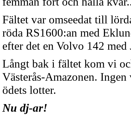
femman fort och hålla kvar..
Fältet var omseedat till lör
röda RS1600:an med Eklund
efter det en Volvo 142 med
Långt bak i fältet kom vi oc
Västerås-Amazonen. Ingen v
ödets lotter.
Nu dj-ar!